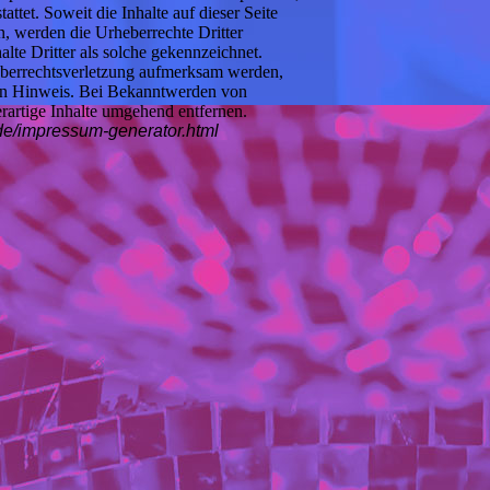
ttet. Soweit die Inhalte auf dieser Seite
n, werden die Urheberrechte Dritter
lte Dritter als solche gekennzeichnet.
heberrechtsverletzung aufmerksam werden,
den Hinweis. Bei Bekanntwerden von
rartige Inhalte umgehend entfernen.
.de/impressum-generator.html