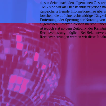
diesen Seiten nach den allgemeinen Gesetze
TMG sind wir als Diensteanbieter jedoch nich
gespeicherte fremde Informationen zu übe
forschen, die auf eine rechtswidrige Tätigke
Entfernung oder Sperrung der Nutzung von 
allgemeinen Gesetzen bleiben hiervon unber
ist jedoch erst ab dem Zeitpunkt der Kenntni
Rechtsverletzung möglich. Bei Bekanntwer
Rechtsverletzungen werden wir diese Inhalt