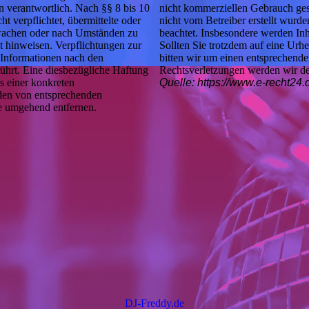
n verantwortlich. Nach §§ 8 bis 10
nicht kommerziellen Gebrauch gesta
t verpflichtet, übermittelte oder
nicht vom Betreiber erstellt wurde
rwachen oder nach Umständen zu
beachtet. Insbesondere werden Inha
it hinweisen. Verpflichtungen zur
Sollten Sie trotzdem auf eine Ur
Informationen nach den
bitten wir um einen entsprechen
ührt. Eine diesbezügliche Haftung
Rechtsverletzungen werden wir de
s einer konkreten
Quelle: https://www.e-recht24
den von entsprechenden
e umgehend entfernen.
DJ-Freddy.de