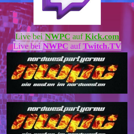
Live bei
NWPC
auf
Kick.com
Live bei
NWPC
auf
Twitch.TV